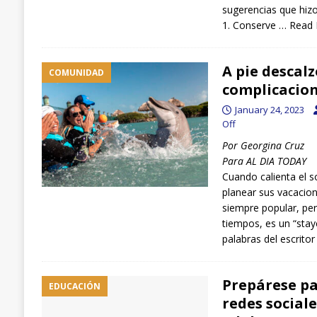
sugerencias que hizo
1. Conserve …
Read
A pie descalz
COMUNIDAD
complicacion
January 24, 2023
Off
Por Georgina Cruz
Para AL DIA TODAY
Cuando calienta el 
planear sus vacacio
siempre popular, pe
tiempos, es un “stayc
palabras del escrito
Prepárese pa
EDUCACIÓN
redes sociale