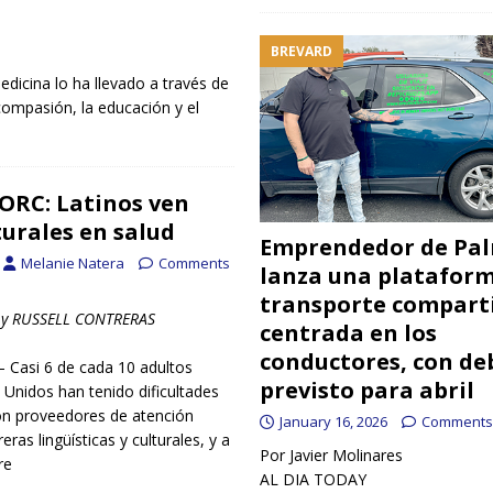
BREVARD
icina lo ha llevado a través de
compasión, la educación y el
ORC: Latinos ven
turales en salud
Emprendedor de Pa
Melanie Natera
Comments
lanza una platafor
transporte compart
y RUSSELL CONTRERAS
centrada en los
conductores, con de
Casi 6 de cada 10 adultos
previsto para abril
Unidos han tenido dificultades
n proveedores de atención
January 16, 2026
Comments
ras lingüísticas y culturales, y a
Por Javier Molinares
re
AL DIA TODAY