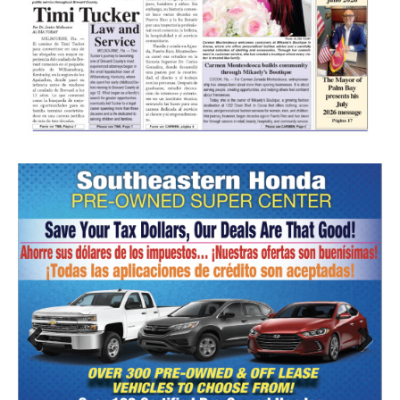
Prev
Nex
ious
t